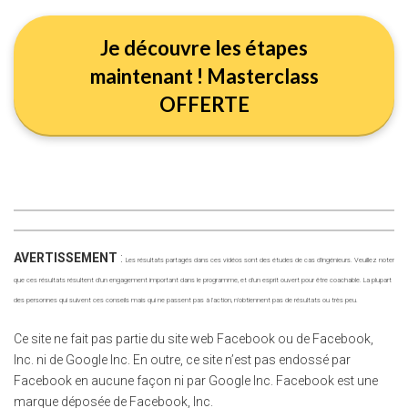
Je découvre les étapes
maintenant ! Masterclass
OFFERTE
AVERTISSEMENT
:
Les résultats partagés dans ces vidéos sont des études de cas d'ingénieurs. Veuillez noter
que ces résultats résultent d'un engagement important dans le programme, et d'un esprit ouvert pour être coachable. La plupart
des personnes qui suivent ces conseils mais qui ne passent pas à l'action, n'obtiennent pas de résultats ou très peu.
Ce site ne fait pas partie du site web Facebook ou de Facebook,
Inc. ni de Google Inc. En outre, ce site n’est pas endossé par
Facebook en aucune façon ni par Google Inc. Facebook est une
marque déposée de Facebook, Inc.